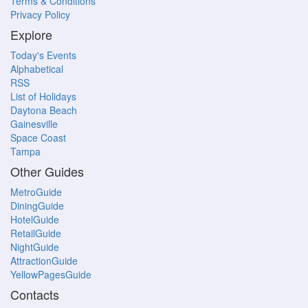
Terms & Conditions
Privacy Policy
Explore
Today's Events
Alphabetical
RSS
List of Holidays
Daytona Beach
Gainesville
Space Coast
Tampa
Other Guides
MetroGuide
DiningGuide
HotelGuide
RetailGuide
NightGuide
AttractionGuide
YellowPagesGuide
Contacts