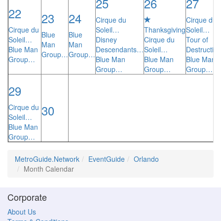
25
26
27
22
23
24
Cirque du
Cirque du
Cirque du
Soleil…
Thanksgiving
Soleil…
Blue
Blue
Soleil…
Disney
Cirque du
Tour of
Man
Man
Blue Man
Descendants…
Soleil…
Destructi
Group…
Group…
Group…
Blue Man
Blue Man
Blue Man
Group…
Group…
Group…
29
30
Cirque du
Soleil…
Blue Man
Group…
MetroGuide.Network
EventGuide
Orlando
Month Calendar
Corporate
About Us