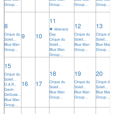
Group…
Group…
Group…
Group…
11
8
12
13
Veterans
9
10
Cirque du
Day
Cirque du
Cirque du
Soleil…
Cirque du
Soleil…
Soleil…
Blue Man
Soleil…
Blue Man
Blue Man
Group…
Blue Man
Group…
Group…
Group…
15
18
19
20
Cirque du
Soleil…
16
17
Cirque du
Cirque du
Cirque du
O.A.R.,
Soleil…
Soleil…
Soleil…
Gavin
Blue Man
Blue Man
Blue Man
DeGraw…
Group…
Group…
Group…
Blue Man
Group…