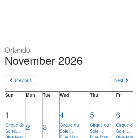
Orlando
November 2026
Previous
Next
Sun
Mon
Tue
Wed
Thu
Fri
1
4
5
6
2
3
Cirque du
Cirque du
Cirque du
Cirque du
Soleil…
Soleil…
Soleil…
Soleil…
Blue Man
Blue Man
Blue Man
Blue Man