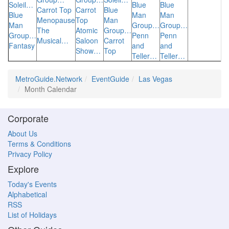
Soleil…
Blue
Blue
Carrot Top
Carrot
Blue
Blue
Man
Man
Menopause
Top
Man
Man
Group…
Group…
The
Atomic
Group…
Group…
Penn
Penn
Musical…
Saloon
Carrot
Fantasy
and
and
Show…
Top
Teller…
Teller…
MetroGuide.Network
EventGuide
Las Vegas
Month Calendar
Corporate
About Us
Terms & Conditions
Privacy Policy
Explore
Today's Events
Alphabetical
RSS
List of Holidays