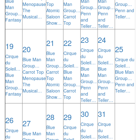
Blue
Man
Man
Menopause
Top
Man
Group…
Man
Group…
Group…
The
Atomic
Group…
Penn and
Group…
Penn
Penn
Musical…
Saloon
Carrot
Teller…
Fantasy
and
and
Show…
Top
Teller…
Teller…
23
24
21
22
19
20
25
Cirque
Cirque
Blue
Cirque
Cirque
du
du
Blue Man
Man
du
Cirque du
du
Soleil…
Soleil…
Group…
Group…
Soleil…
Soleil…
Soleil…
Blue
Blue
Carrot Top
Carrot
Blue
Blue Man
Blue
Man
Man
Menopause
Top
Man
Group…
Man
Group…
Group…
The
Atomic
Group…
Penn and
Group…
Penn
Penn
Musical…
Saloon
Carrot
Teller…
Fantasy
and
and
Show…
Top
Teller…
Teller…
30
31
28
29
26
27
Cirque
Cirque
Blue
Cirque
Cirque
du
du
Blue Man
Man
du
du
Soleil…
Soleil…
Group…
Group…
Soleil…