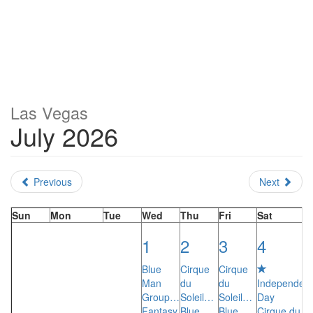
Las Vegas
July 2026
Previous
Next
Sun
Mon
Tue
Wed
Thu
Fri
Sat
1
2
3
4
Blue
Cirque
Cirque
Man
du
du
Independen
Group…
Soleil…
Soleil…
Day
Fantasy
Blue
Blue
Cirque du