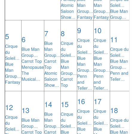
Atomic
Man
Man
Soleil…
Saloon
Group…
Group…
Blue Man
Show…
Fantasy
Fantasy
Group…
9
10
7
8
5
6
11
Cirque
Cirque
Blue
Cirque
Cirque
du
du
Blue Man
Man
du
Cirque du
du
Soleil…
Soleil…
Group…
Group…
Soleil…
Soleil…
Soleil…
Blue
Blue
Carrot Top
Carrot
Blue
Blue Man
Blue
Man
Man
Menopause
Top
Man
Group…
Man
Group…
Group…
The
Atomic
Group…
Penn and
Group…
Penn
Penn
Musical…
Saloon
Carrot
Teller…
Fantasy
and
and
Show…
Top
Teller…
Teller…
16
17
14
15
12
13
18
Cirque
Cirque
Blue
Cirque
Cirque
du
du
Blue Man
Man
du
Cirque du
du
Soleil…
Soleil…
Group…
Group…
Soleil…
Soleil…
Soleil…
Blue
Blue
Carrot Top
Carrot
Blue
Blue Man